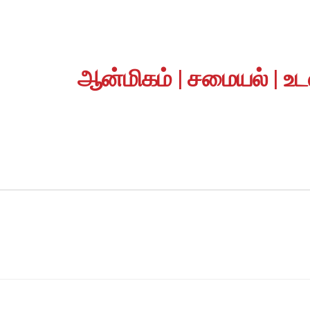
ஆன்மிகம் | சமையல் | உட