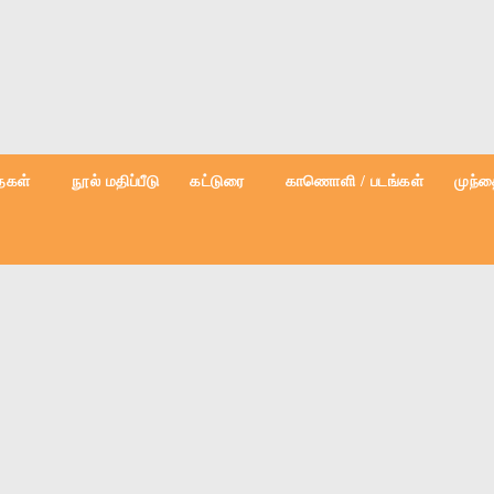
கள்
நூல் மதிப்பீடு
கட்டுரை
காணொளி / படங்கள்
முந்த