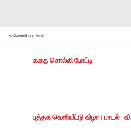
காணொளி / படங்கள்
கதை சொல்லி போட்டி
புத்தக வெளியீட்டு விழா | பாடல் | வ