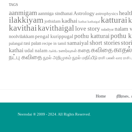
TAGS
aanmigam
healt
Astrology
aanmiga sindhanai
astrophysics
ilakkiyam
katturai
k
kadhai
jothidam
kathaigal
kathai
kavithai
kavithaigal
love story
nalam 
naladiyar
pothu k
pothu katturai
pengal kurippugal
noolvilakkam
short stories
stor
samaiyal
rasi palan
palangal
recipe in tamil
காதல
கவிதை
kathai
கதை
udal nalam
உணர்வுகள்
அன்பே
நட்பு கவிதை
நூல் அறிமுகம்
நூல் மதிப்பீடு
ராசி பலன்
வார ராசி 
Home
நீரோடை ப
Neerodai ® 2009 - 2024. All Rights Reserved.