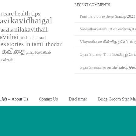
RECENT COMMENTS
h care
health tips
Punitha S
on
கவிதை போட்டி 2023
kavidhaigal
avi
nilakavithail
vaazha
Sowndharyatamil.R
on
கவிதை போ
avithai
raasi
raasi palan
V.layanika
on
மின்னிதழ் செப்டம்பர
ies
stories in tamil
thodar
் கவிதை
தமிழ் இலக்கியம்
ஜெய பிரகாஷ். T
on
மின்னிதழ் செப்
பலன்கள்
ஜெய பிரகாஷ். த
on
மின்னிதழ் செப்
ற்றி – About Us
Contact Us
Disclaimer
Bride Groom Star Ma