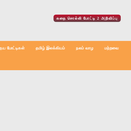
கதை சொல்லி போட்டி 2 அறிவிப்பு
ைய போட்டிகள்
தமிழ் இலக்கியம்
நலம் வாழ
மற்றவை