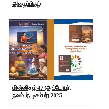
அழைப்பிதழ்
மின்னிதழ் 47 (அக்டோபர்,
நவம்பர், டிசம்பர்) 2025