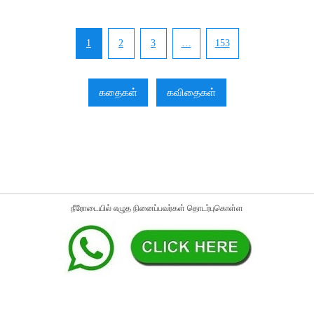
1
2
3
…
153
கதைகள்
கவிதைகள்
நீரோடையில் எழுத நினைப்பவர்கள் தொடர்புகொள்ள