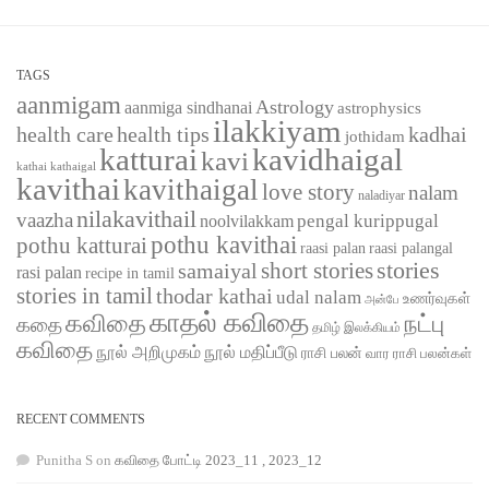
TAGS
aanmigam
Astrology
aanmiga sindhanai
astrophysics
ilakkiyam
health care
health tips
kadhai
jothidam
katturai
kavidhaigal
kavi
kathaigal
kathai
kavithai
kavithaigal
love story
nalam
naladiyar
nilakavithail
vaazha
pengal kurippugal
noolvilakkam
pothu kavithai
pothu katturai
raasi palangal
raasi palan
short stories
stories
samaiyal
rasi palan
recipe in tamil
stories in tamil
thodar kathai
udal nalam
உணர்வுகள்
அன்பே
காதல் கவிதை
கவிதை
நட்பு
கதை
தமிழ் இலக்கியம்
கவிதை
நூல் அறிமுகம்
நூல் மதிப்பீடு
ராசி பலன்
வார ராசி பலன்கள்
RECENT COMMENTS
Punitha S
on
கவிதை போட்டி 2023_11 , 2023_12