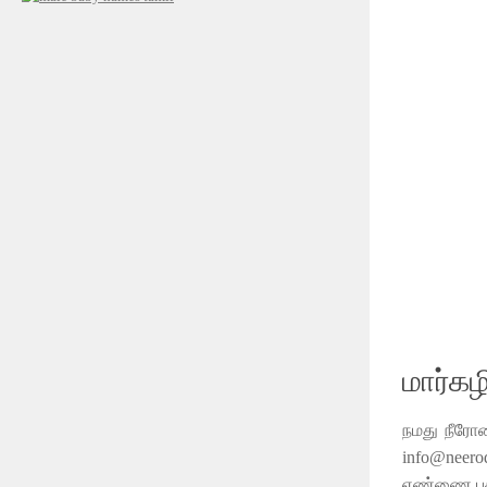
மார்கழ
நமது நீரோட
info@neero
எண்ணை பதி