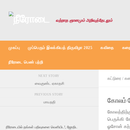
Skip to content
வற்றாத ஞானமும் அறிவுத்தேடலும்
முகப்பு
முப்பெரும் இலக்கியத் திருவிழா 2025
கவிதை
கதை
நீரோடை பெண் பற்றி
NEXT STORY
கட்டுரை
/
கத
வைகுண்ட ஏகாதசி
PREVIOUS STORY
கோலம் ப
மாயநதி
கோலத்திற்
பெருக்கி க
ஓசோன் கற்
நீரோடையில் தங்கள் பதிவுகளை வெளியிட!, ஜோதிட