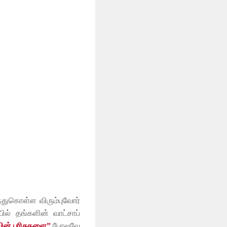
்துகொள்ள விரும்புவோர்
ில் தங்களின் வாட்சாப்
யின் பரிசுகளை”
போலவே