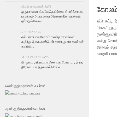
லட்சுமி நாராயணன் SAYS:
கோலம்
ஓரு பார்வை திகடுவதெயில்லை நீ பார்க்காமல்
பார்க்கும் அப்பார்வை அக்காத்தின் மடல்கள்
வீடு கட்டி
தீச்சுடும் கோடை...
மிகச்சி
S.SNEKA SAYS:
நுண்ணுயிர
கல்யாண வைபோகம் கண்டு காலங்கள்
என்று சொல்
கழிந்து போக கண்டோர் கண்டது ஏச கண்கள்
களங்கி...
கோலம் தற்க
rangoli conte
M.SELVARANI SAYS:
நீர் ஓடை , நிற்கமால் செல்வது போல் ....., இந்த
நீரோடையும் நிற்கமால் செல்ல...
பெண் குழந்தைகளின் பெயர்கள்
ஆண் குழந்தைகளின் பெயர்கள்