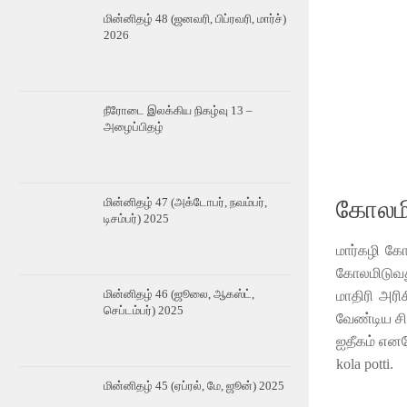
மின்னிதழ் 48 (ஜனவரி, பிப்ரவரி, மார்ச்)
2026
நீரோடை இலக்கிய நிகழ்வு 13 –
அழைப்பிதழ்
கோலமி
மின்னிதழ் 47 (அக்டோபர், நவம்பர்,
டிசம்பர்) 2025
மார்கழி கோ
கோலமிடுவது
மின்னிதழ் 46 (ஜூலை, ஆகஸ்ட்,
மாதிரி அர
செப்டம்பர்) 2025
வேண்டிய சில
ஐதீகம் எனவ
kola potti.
மின்னிதழ் 45 (ஏப்ரல், மே, ஜூன்) 2025