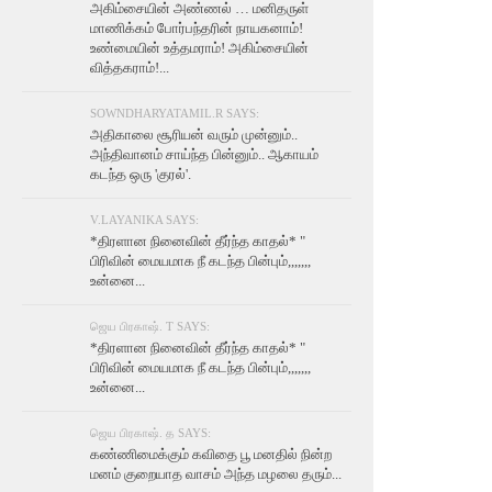
அகிம்சையின் அண்ணல் … மனிதருள்
மாணிக்கம் போர்பந்தரின் நாயகனாம்!
உண்மையின் உத்தமராம்! அகிம்சையின்
வித்தகராம்!...
SOWNDHARYATAMIL.R SAYS:
அதிகாலை சூரியன் வரும் முன்னும்..
அந்திவானம் சாய்ந்த பின்னும்.. ஆகாயம்
கடந்த ஒரு 'குரல்'.
V.LAYANIKA SAYS:
*திரளான நினைவின் தீர்ந்த காதல்* "
பிரிவின் மையமாக நீ கடந்த பின்பும்,,,,,,,
உன்னை...
ஜெய பிரகாஷ். T SAYS:
*திரளான நினைவின் தீர்ந்த காதல்* "
பிரிவின் மையமாக நீ கடந்த பின்பும்,,,,,,,
உன்னை...
ஜெய பிரகாஷ். த SAYS:
கண்ணிமைக்கும் கவிதை பூ மனதில் நின்ற
மனம் குறையாத வாசம் அந்த மழலை தரும்...