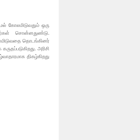
ாமல் கோலமிடுவதும் ஒரு
்கள் சொன்னதுண்டு.
ோலமிடுவதை தொடங்கினர்
 கருதப்படுகிறது. அரிசி
ாழ்வாதாரமாக திகழ்கிறது