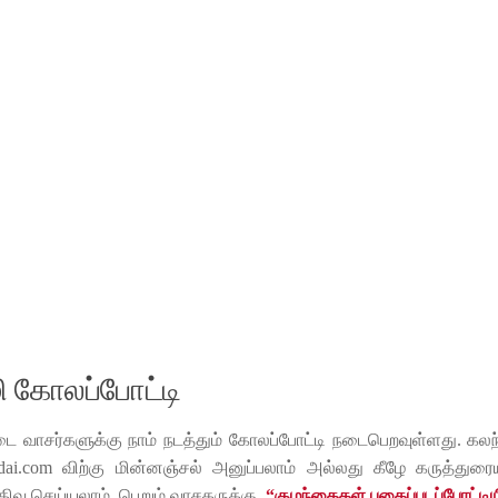
ி கோலப்போட்டி
ை வாசர்களுக்கு நாம் நடத்தும் கோலப்போட்டி நடைபெறவுள்ளது. கலந
dai.com விற்கு மின்னஞ்சல் அனுப்பலாம் அல்லது கீழே கருத்துரைய
வு செய்யலாம். பெறும் வாசகருக்கு
“குழந்தைகள் புகைப்படப்போட்டி