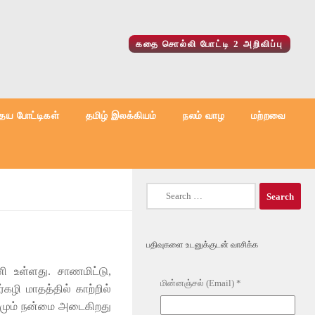
கதை சொல்லி போட்டி 2 அறிவிப்பு
ைய போட்டிகள்
தமிழ் இலக்கியம்
நலம் வாழ
மற்றவை
Search
for:
பதிவுகளை உடனுக்குடன் வாசிக்க
ணி உள்ளது. சாணமிட்டு,
மின்னஞ்சல் (Email)
*
கழி மாதத்தில் காற்றில்
னமும் நன்மை அடைகிறது