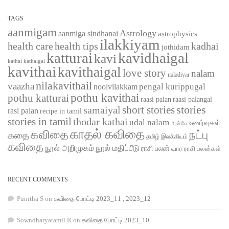
TAGS
aanmigam
Astrology
aanmiga sindhanai
astrophysics
ilakkiyam
health care
health tips
kadhai
jothidam
katturai
kavidhaigal
kavi
kathaigal
kathai
kavithai
kavithaigal
love story
nalam
naladiyar
nilakavithail
vaazha
pengal kurippugal
noolvilakkam
pothu kavithai
pothu katturai
raasi palangal
raasi palan
short stories
stories
samaiyal
rasi palan
recipe in tamil
stories in tamil
thodar kathai
udal nalam
உணர்வுகள்
அன்பே
காதல் கவிதை
கவிதை
நட்பு
கதை
தமிழ் இலக்கியம்
கவிதை
நூல் அறிமுகம்
நூல் மதிப்பீடு
ராசி பலன்
வார ராசி பலன்கள்
RECENT COMMENTS
Punitha S
on
கவிதை போட்டி 2023_11 , 2023_12
Sowndharyatamil.R
on
கவிதை போட்டி 2023_10