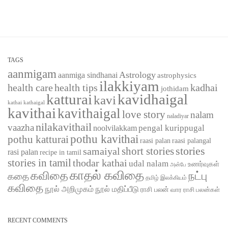
TAGS
aanmigam
Astrology
aanmiga sindhanai
astrophysics
ilakkiyam
health care
health tips
kadhai
jothidam
katturai
kavidhaigal
kavi
kathaigal
kathai
kavithai
kavithaigal
love story
nalam
naladiyar
nilakavithail
vaazha
pengal kurippugal
noolvilakkam
pothu kavithai
pothu katturai
raasi palangal
raasi palan
short stories
stories
samaiyal
rasi palan
recipe in tamil
stories in tamil
thodar kathai
udal nalam
உணர்வுகள்
அன்பே
காதல் கவிதை
கவிதை
நட்பு
கதை
தமிழ் இலக்கியம்
கவிதை
நூல் அறிமுகம்
நூல் மதிப்பீடு
ராசி பலன்
வார ராசி பலன்கள்
RECENT COMMENTS