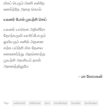
மிகப் பெரும் பிணி என்றே
உணர்ந்தே அதை கொல்
யவனர் போல் முயற்சி செய்
யவனர் யாரென அறிவீரோ
தோற்கருவி வாசிப்போரும்
ஓவியரும் எனில் அதனை
கற்க பயிற்சி மிக தேவை
எனஉணர்ந்து அதனொத்த
முயற்சி அவசியம் தான்
அனைத்திலுமே
– மா கோமகன்
Tags:
aathichudi
ilakkiyam
kavi
kavidhaigal
kavithai
kavithaigal