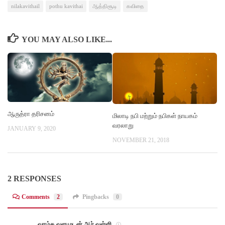
nilakavithail
pothu kavithai
ஆத்திசூடி
கவிதை
YOU MAY ALSO LIKE...
ஆருத்ரா தரிசனம்
மிலாடி நபி மற்றும் நபிகள் நாயகம்
வரலாறு
JANUARY 9, 2020
NOVEMBER 21, 2018
2 RESPONSES
Comments
2
Pingbacks
0
வாழ்க வளமுடன் ஆர்.வள்ளி.