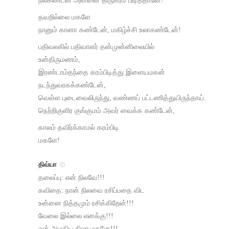
நீலகண்டன் அன்னை திருகரம் பிடித்தானே!
தவறில்லை மகளே
நானும் கானா கண்டேன், மகிழ்ச்சி உலாகண்டேன்!
பதிவலகில் பதிவாளர் தன்முன்னிலையில்
உன்திருமணம்,
இரண்டாம்தந்தை கரம்பிடித்து இளையமகன்
நடந்துவரகக்கண்டேன்,
வெள்ள புடைவைலிருந்து, வண்ணப் பட்டணித்துயிருந்தாய்.
நெற்றிகுளிர குங்குமம் அவர் வைக்க கண்டேன்,
காலம் தவிர்க்காமல் கரம்பிடி
மகளே!
திவ்யா
தலைப்பு: என் நிலவே!!!
கவிதை: நான் நிலவை ரசிப்பதை விட
உன்னை நித்தமும் ரசிக்கிறேன்!!!
வேலை இல்லை எனக்கு!!!
என் அழகிய நிலாமுகனே!!!