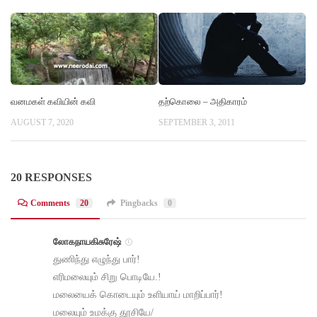
வனமகள் கவியின் கவி
தற்கொலை – அதிகாரம்
AUGUST 7, 2020
SEPTEMBER 3, 2011
20 RESPONSES
Comments
20
Pingbacks
0
லோகநாயகிசுரேஷ்
துணிந்து எழுந்து பார்!
எரிமலையும் சிறு பொடியே.!
மலையைக் கொடையும் உளியாய் மாறிப்பார்!
மலையும் உமக்கு தூசியே/