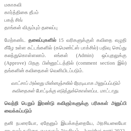
மகாகவி
கார்த்திகை தீபம்
பகத் சிங்
தாங்கள் விரும்பும் தலைப்பு
மேற்கண்ட
தலைப்புகளில்
15 வரிகளுக்குள் கவிதை எழுதி
கீழே உள்ள கட்டங்களில் (கமெண்ட்ஸ் பாக்சில்) பதிவு செய்து
கலந்துகொள்ளலாம். எங்கள் (Admin) ஒப்புதலுக்கு
(Approve) பிறகு பின்னூட்டத்தில் (comment section இல்)
தங்களின் கவிதைகள் வெளியிடப்படும்.
வாட்சாப் அல்லது மின்னஞ்சலில் நேரடியாக அனுப்பப்படும்
கவிதைகள் போட்டிக்கு எடுத்துக்கொள்ளப்பட மாட்டாது.
வெற்றி பெறும் இரண்டு கவிஞர்களுக்கு பரிசுகள் அனுப்பி
வைக்கப்படும்
தனி நபரையோ, ஏதேனும் இயக்கத்தையே, அரசியலையோ
சாடாமல் கவிதை எழுதுதல் அவசியம் – kavithai potti 2022-