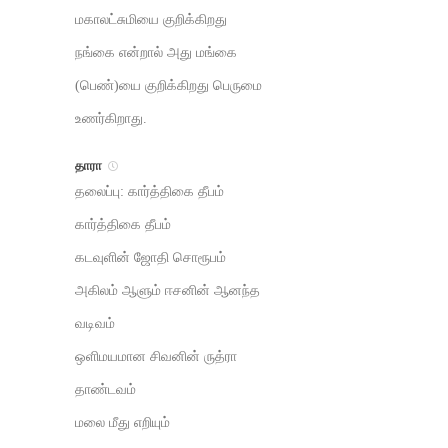
மகாலட்சுமியை குறிக்கிறது
நங்கை என்றால் அது மங்கை
(பெண்)யை குறிக்கிறது பெருமை
உணர்கிறாது.
தாரா
தலைப்பு: கார்த்திகை தீபம்
கார்த்திகை தீபம்
கடவுளின் ஜோதி சொரூபம்
அகிலம் ஆளும் ஈசனின் ஆனந்த
வடிவம்
ஒளிமயமான சிவனின் ருத்ரா
தாண்டவம்
மலை மீது எறியும்