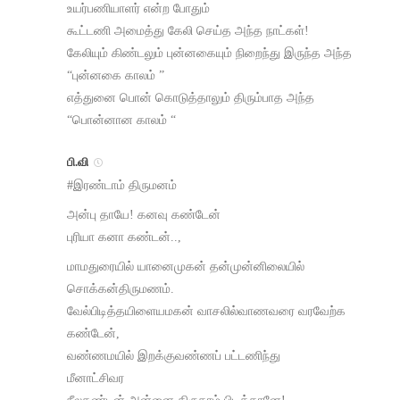
உயர்பணியாளர் என்ற போதும்
கூட்டணி அமைத்து கேலி செய்த அந்த நாட்கள்!
கேலியும் கிண்டலும் புன்னகையும் நிறைந்து இருந்த அந்த
“புன்னகை காலம் ”
எத்துனை பொன் கொடுத்தாலும் திரும்பாத அந்த
“பொன்னான காலம் “
பி.வி
#இரண்டாம் திருமனம்
அன்பு தாயே! கனவு கண்டேன்
புரியா கனா கண்டன்..,
மாமதுரையில் யானைமுகன் தன்முன்னிலையில்
சொக்கன்திருமணம்.
வேல்பிடித்தயிளையமகன் வாசலில்வாணவரை வரவேற்க
கண்டேன்,
வண்ணமயில் இறக்குவண்ணப் பட்டணிந்து
மீனாட்சிவர