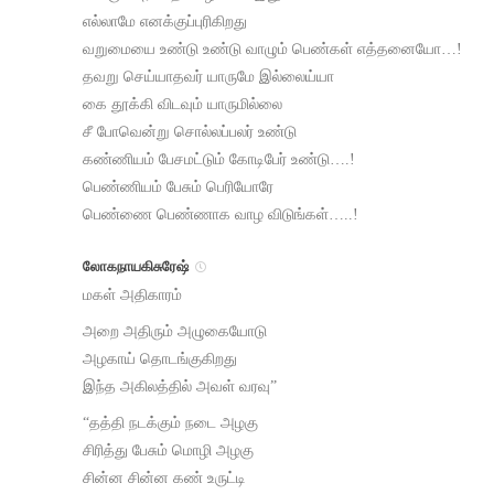
எல்லாமே எனக்குப்புரிகிறது
வறுமையை உண்டு உண்டு வாழும் பெண்கள் எத்தனையோ…!
தவறு செய்யாதவர் யாருமே இல்லைய்யா
கை தூக்கி விடவும் யாருமில்லை
சீ போவென்று சொல்லப்பலர் உண்டு
கண்ணியம் பேசமட்டும் கோடிபேர் உண்டு….!
பெண்ணியம் பேசும் பெரியோரே
பெண்ணை பெண்ணாக வாழ விடுங்கள்…..!
லோகநாயகிசுரேஷ்
மகள் அதிகாரம்
அறை அதிரும் அழுகையோடு
அழகாய் தொடங்குகிறது
இந்த அகிலத்தில் அவள் வரவு”
“தத்தி நடக்கும் நடை அழகு
சிரித்து பேசும் மொழி அழகு
சின்ன சின்ன கண் உருட்டி