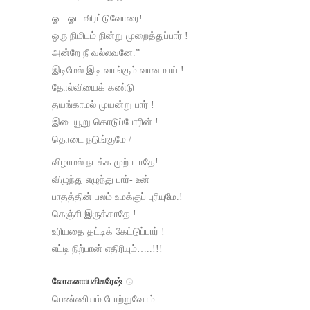
ஓட ஓட விரட்டுவோரை!
ஒரு நிமிடம் நின்று முறைத்துப்பார் !
அன்றே நீ வல்லவனே.”
இடிமேல் இடி வாங்கும் வானமாய் !
தோல்வியைக் கண்டு
தயங்காமல் முயன்று பார் !
இடையூறு கொடுப்போரின் !
தொடை நடுங்குமே /
விழாமல் நடக்க முற்படாதே!
விழுந்து எழுந்து பார்- உன்
பாதத்தின் பலம் உமக்குப் புரியுமே.!
கெஞ்சி இருக்காதே !
உரியதை தட்டிக் கேட்டுப்பார் !
எட்டி நிற்பான் எதிரியும்…..!!!
லோகனாயகிசுரேஷ்
பெண்ணியம் போற்றுவோம்…..