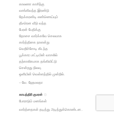
காலணா காசிற்கு
வாங்கிவந்த இரண்டு
தேக்கரண்டி எண்ணெய்யும்
தீடீரென வீடு வந்த
பேரன் பேதிக்கு
தோசை வார்க்கவே செலவாக
கார்த்திகை நாளன்று
வெறிச்சோடி கிடந்த
பூக்கார பாட்டியின் வாசலில்
தற்காலிகமாக தங்கிவிட்டு
சென்றது நிலவு.
ஒளியின் வெள்ளத்தில் முன்றில்.
– வே. ஹேமலதா
காயத்திரி குமரன்
போராடும் மனங்கள்
வார்த்தைகள் தடித்து அடித்துக்கொண்டன..