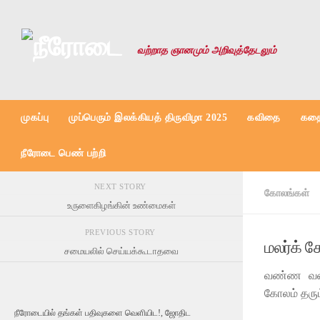
Skip to content
வற்றாத ஞானமும் அறிவுத்தேடலும்
முகப்பு
முப்பெரும் இலக்கியத் திருவிழா 2025
கவிதை
கதை
நீரோடை பெண் பற்றி
NEXT STORY
கோலங்கள்
உருளைகிழங்கின் உண்மைகள்
PREVIOUS STORY
மலர்க் 
சமையலில் செய்யக்கூடாதவை
வண்ண வண்ண
கோலம் தரும்
நீரோடையில் தங்கள் பதிவுகளை வெளியிட!, ஜோதிட