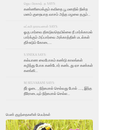
ஜெய பிரகாஷ். த SAYS:
கண்ணிமைக்கும் கவிதை பூ மனதில் நின்ற
மனம் குறையாத வாசம் அந்த மழலை தரும்...
லட்சுமி நாராயணன் SAYS:
ஓரு பார்வை திகடுவதெயில்லை நீ பார்க்காமல்
பார்க்கும் அப்பார்வை அக்காத்தின் மடல்கள்
தீச்சுடும் கோடை...
S.SNEKA SAYS:
கல்யாண வைபோகம் கண்டு காலங்கள்
கழிந்து போக கண்டோர் கண்டது ஏச கண்கள்
களங்கி...
M.SELVARANI SAYS:
நீர் ஓடை , நிற்கமால் செல்வது போல் ....., இந்த
நீரோடையும் நிற்கமால் செல்ல...
பெண் குழந்தைகளின் பெயர்கள்