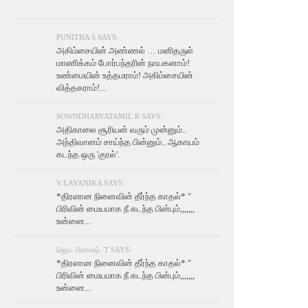
PUNITHA S SAYS:
அகிம்சையின் அண்ணல் … மனிதருள்
மாணிக்கம் போர்பந்தரின் நாயகனாம்!
உண்மையின் உத்தமராம்! அகிம்சையின்
வித்தகராம்!...
SOWNDHARYATAMIL.R SAYS:
அதிகாலை சூரியன் வரும் முன்னும்..
அந்திவானம் சாய்ந்த பின்னும்.. ஆகாயம்
கடந்த ஒரு 'குரல்'.
V.LAYANIKA SAYS:
*திரளான நினைவின் தீர்ந்த காதல்* "
பிரிவின் மையமாக நீ கடந்த பின்பும்,,,,,,,
உன்னை...
ஜெய பிரகாஷ். T SAYS:
*திரளான நினைவின் தீர்ந்த காதல்* "
பிரிவின் மையமாக நீ கடந்த பின்பும்,,,,,,,
உன்னை...