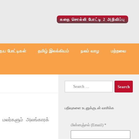
கதை சொல்லி போட்டி 2 அறிவிப்பு
ைய போட்டிகள்
தமிழ் இலக்கியம்
நலம் வாழ
மற்றவை
Search
for:
பதிவுகளை உடனுக்குடன் வாசிக்க
 மலர்களும் அலங்காரக்
மின்னஞ்சல் (Email)
*