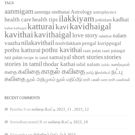
TAGS
aanmigam
Astrology
aanmiga sindhanai
astrophysics
ilakkiyam
health care
health tips
kadhai
jothidam
katturai
kavidhaigal
kavi
kathaigal
kathai
kavithai
kavithaigal
love story
nalam
naladiyar
nilakavithail
vaazha
pengal kurippugal
noolvilakkam
pothu kavithai
pothu katturai
raasi palangal
raasi palan
short stories
stories
samaiyal
rasi palan
recipe in tamil
stories in tamil
thodar kathai
udal nalam
உணர்வுகள்
அன்பே
காதல் கவிதை
கவிதை
நட்பு
கதை
தமிழ் இலக்கியம்
கவிதை
நூல் அறிமுகம்
நூல் மதிப்பீடு
ராசி பலன்
வார ராசி பலன்கள்
RECENT COMMENTS
Punitha S
on
கவிதை போட்டி 2023_11 , 2023_12
Sowndharyatamil.R
on
கவிதை போட்டி 2023_10
V.layanika
on
மின்னிதழ் செப்டம்பர் 2023