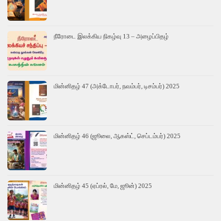
நீரோடை இலக்கிய நிகழ்வு 13 – அழைப்பிதழ்
மின்னிதழ் 47 (அக்டோபர், நவம்பர், டிசம்பர்) 2025
மின்னிதழ் 46 (ஜூலை, ஆகஸ்ட், செப்டம்பர்) 2025
மின்னிதழ் 45 (ஏப்ரல், மே, ஜூன்) 2025