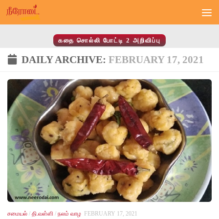
Skip to content
கதை சொல்லி போட்டி 2 அறிவிப்பு
DAILY ARCHIVE:
FEBRUARY 17, 2021
சமையல்
/
தி.வள்ளி
/
நலம் வாழ
FEBRUARY 17, 2021