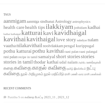
TAGS
aanmigam
Astrology
aanmiga sindhanai
astrophysics
ilakkiyam
health care
health tips
kadhai
jothidam
katturai
kavidhaigal
kavi
kathaigal
kathai
kavithai
kavithaigal
love story
nalam
naladiyar
nilakavithail
vaazha
pengal kurippugal
noolvilakkam
pothu kavithai
pothu katturai
raasi palangal
raasi palan
short stories
stories
samaiyal
rasi palan
recipe in tamil
stories in tamil
thodar kathai
udal nalam
உணர்வுகள்
அன்பே
காதல் கவிதை
கவிதை
நட்பு
கதை
தமிழ் இலக்கியம்
கவிதை
நூல் அறிமுகம்
நூல் மதிப்பீடு
ராசி பலன்
வார ராசி பலன்கள்
RECENT COMMENTS
Punitha S
on
கவிதை போட்டி 2023_11 , 2023_12