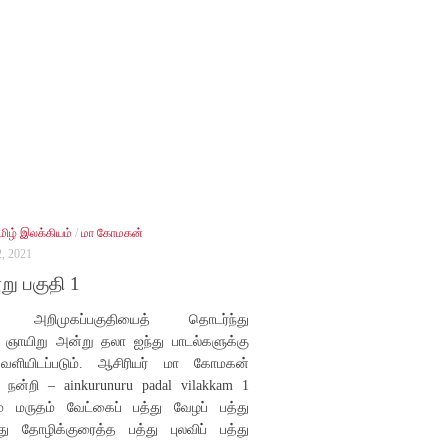
மிழ் இலக்கியம்
/
மா கோமகன்
 2021
று பகுதி 1
று அறிமுகப்பகுதியைத் தொடர்ந்து
 ஞாயிறு அன்று தலா ஐந்து பாடல்களுக்கு
ெளியிடப்படும். ஆசிரியர் மா கோமகன்
 நன்றி – ainkurunuru padal vilakkam 1
் மருதம் வேட்கைப் பத்து வேழப் பத்து
து தோழிக்குரைத்த பத்து புலவிப் பத்து