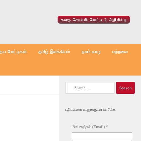
கதை சொல்லி போட்டி 2 அறிவிப்பு
ைய போட்டிகள்
தமிழ் இலக்கியம்
நலம் வாழ
மற்றவை
Search
for:
பதிவுகளை உடனுக்குடன் வாசிக்க
மின்னஞ்சல் (Email)
*