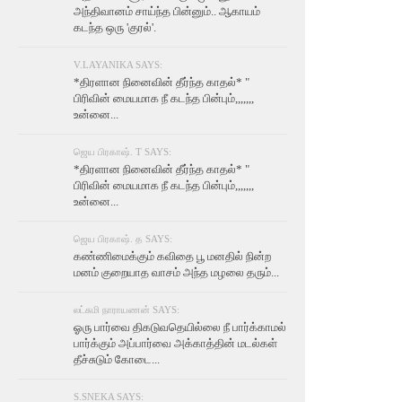
அந்திவானம் சாய்ந்த பின்னும்.. ஆகாயம்
கடந்த ஒரு 'குரல்'.
V.LAYANIKA SAYS:
*திரளான நினைவின் தீர்ந்த காதல்* "
பிரிவின் மையமாக நீ கடந்த பின்பும்,,,,,,,
உன்னை...
ஜெய பிரகாஷ். T SAYS:
*திரளான நினைவின் தீர்ந்த காதல்* "
பிரிவின் மையமாக நீ கடந்த பின்பும்,,,,,,,
உன்னை...
ஜெய பிரகாஷ். த SAYS:
கண்ணிமைக்கும் கவிதை பூ மனதில் நின்ற
மனம் குறையாத வாசம் அந்த மழலை தரும்...
லட்சுமி நாராயணன் SAYS:
ஓரு பார்வை திகடுவதெயில்லை நீ பார்க்காமல்
பார்க்கும் அப்பார்வை அக்காத்தின் மடல்கள்
தீச்சுடும் கோடை...
S.SNEKA SAYS: