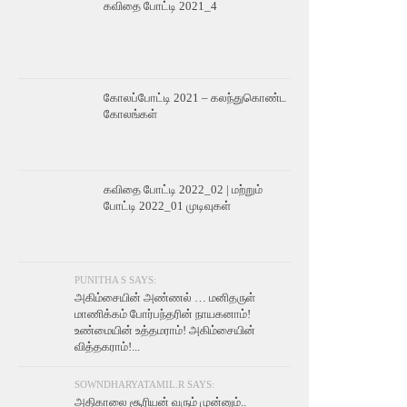
கவிதை போட்டி 2021_4
கோலப்போட்டி 2021 – கலந்துகொண்ட
கோலங்கள்
கவிதை போட்டி 2022_02 | மற்றும்
போட்டி 2022_01 முடிவுகள்
PUNITHA S SAYS:
அகிம்சையின் அண்ணல் … மனிதருள்
மாணிக்கம் போர்பந்தரின் நாயகனாம்!
உண்மையின் உத்தமராம்! அகிம்சையின்
வித்தகராம்!...
SOWNDHARYATAMIL.R SAYS:
அதிகாலை சூரியன் வரும் முன்னும்..