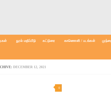
கள்
நூல் மதிப்பீடு
கட்டுரை
காணொளி / படங்கள்
முந்த
RCHIVE:
DECEMBER 12, 2021
0