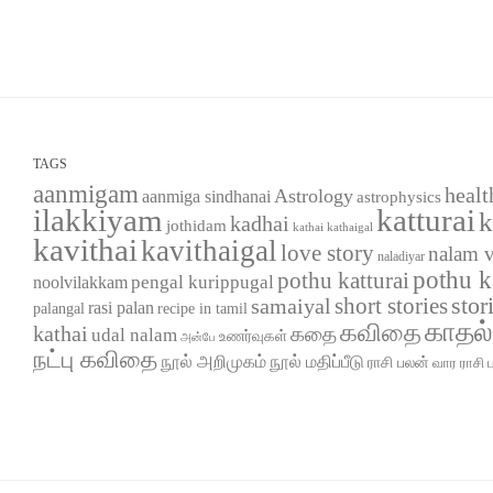
TAGS
aanmigam
healt
Astrology
aanmiga sindhanai
astrophysics
ilakkiyam
katturai
k
kadhai
jothidam
kathaigal
kathai
kavithai
kavithaigal
love story
nalam 
naladiyar
pothu k
pothu katturai
pengal kurippugal
noolvilakkam
short stories
stor
samaiyal
rasi palan
palangal
recipe in tamil
காதல
கவிதை
kathai
கதை
udal nalam
உணர்வுகள்
அன்பே
நட்பு கவிதை
நூல் அறிமுகம்
நூல் மதிப்பீடு
ராசி பலன்
வார ராசி 