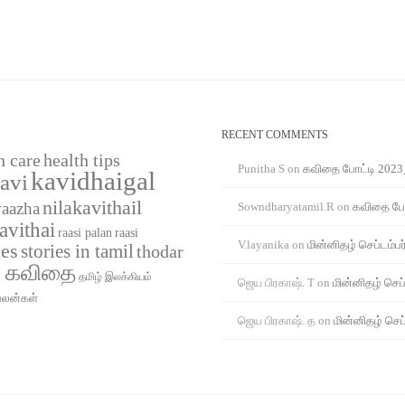
RECENT COMMENTS
h care
health tips
Punitha S
on
கவிதை போட்டி 2023
kavidhaigal
avi
nilakavithail
vaazha
Sowndharyatamil.R
on
கவிதை போ
avithai
raasi
raasi palan
V.layanika
on
மின்னிதழ் செப்டம்பர
ies
stories in tamil
thodar
் கவிதை
தமிழ் இலக்கியம்
ஜெய பிரகாஷ். T
on
மின்னிதழ் செப்
பலன்கள்
ஜெய பிரகாஷ். த
on
மின்னிதழ் செப்