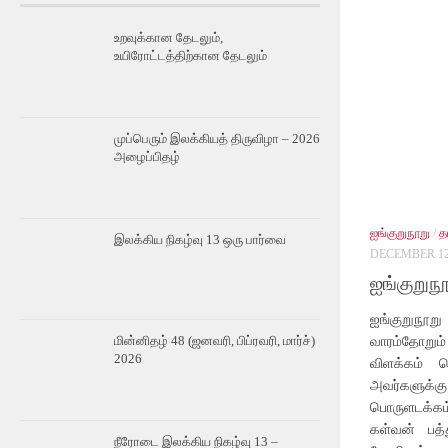
உறவுக்கான தேடலும்,
உயிரோட்டத்திற்கான தேடலும்
முப்பெரும் இலக்கியத் திருவிழா – 2026
அழைப்பிதழ்
ஐங்குறுநூறு
/
த
இலக்கிய நிகழ்வு 13 ஒரு பார்வை
DECEMBER 12,
ஐங்குறுநூ
ஐங்குறுநூ
வாரம்தோறும்
மின்னிதழ் 48 (ஜனவரி, பிப்ரவரி, மார்ச்)
2026
விளக்கம் வ
அவர்களுக்கு
பொருளடக்கம
கள்வன் பத்
நீரோடை இலக்கிய நிகழ்வு 13 –