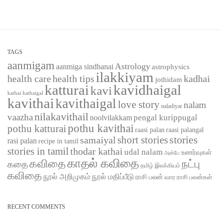
TAGS
aanmigam
Astrology
aanmiga sindhanai
astrophysics
ilakkiyam
health care
health tips
kadhai
jothidam
katturai
kavidhaigal
kavi
kathaigal
kathai
kavithai
kavithaigal
love story
nalam
naladiyar
nilakavithail
vaazha
pengal kurippugal
noolvilakkam
pothu kavithai
pothu katturai
raasi palangal
raasi palan
short stories
stories
samaiyal
rasi palan
recipe in tamil
stories in tamil
thodar kathai
udal nalam
உணர்வுகள்
அன்பே
காதல் கவிதை
கவிதை
நட்பு
கதை
தமிழ் இலக்கியம்
கவிதை
நூல் அறிமுகம்
நூல் மதிப்பீடு
ராசி பலன்
வார ராசி பலன்கள்
RECENT COMMENTS