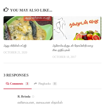
YOU MAY ALSO LIKE...
ஆலு கிரீன்ஸ் சப்ஜி
ஆரோக்யத்துடன் நோயின்றி வாழ
சில குறிப்புகள்
OCTOBER 21, 2020
OCTOBER 18, 2017
3 RESPONSES
Comments
3
Pingbacks
0
R. Brinda
எளிமையான, சுவையான ஸ்நாக்ஸ்