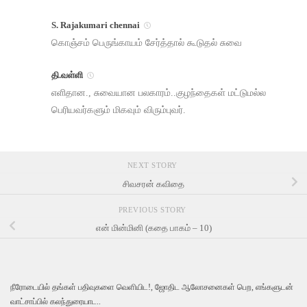
S. Rajakumari chennai
கொஞ்சம் பெருங்காயம் சேர்த்தால் கூடுதல் சுவை
தி.வள்ளி
எளிதான., சுவையான பலகாரம்..குழந்தைகள் மட்டுமல்ல
பெரியவர்களும் மிகவும் விரும்புவர்.
NEXT STORY
சிவசரன் கவிதை
PREVIOUS STORY
என் மின்மினி (கதை பாகம் – 10)
நீரோடையில் தங்கள் பதிவுகளை வெளியிட!, ஜோதிட ஆலோசனைகள் பெற, எங்களுடன்
வாட்சாப்பில் கலந்துரையாட..