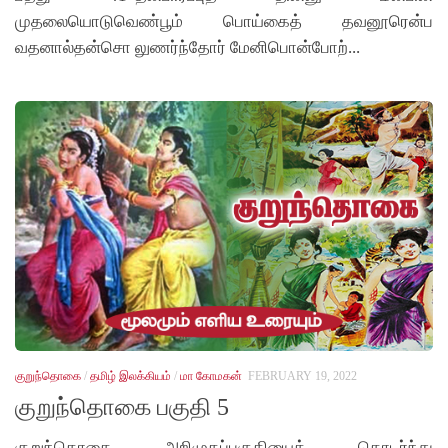
முதலையொடுவெண்பூம் பொய்கைத் தவனூரென்ப
வதனால்தன்சொ லுணர்ந்தோர் மேனிபொன்போற்...
குறுந்தொகை
/
தமிழ் இலக்கியம்
/
மா கோமகன்
FEBRUARY 19, 2022
குறுந்தொகை பகுதி 5
குறுந்தொகை அறிமுகப்பகுதியைத் தொடர்ந்து