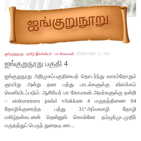
ஐங்குறுநூறு
/
தமிழ் இலக்கியம்
/
மா கோமகன்
FEBRUARY 13, 2022
ஐங்குறுநூறு பகுதி 4
ஐங்குறுநூறு அறிமுகப்பகுதியைத் தொடர்ந்து வாரம்தோறும்
ஞாயிறு அன்று தலா பத்து பாடல்களுக்கு விளக்கம்
வெளியிடப்படும். ஆசிரியர் மா கோமகன் அவர்களுக்கு நன்றி
– ainkurunuru padal vilakkam 4 மருதத்திணை 04
தோழிக்குரைத்த பத்து 31“அம்மவாழி தோழி
மகிழ்நன்கடனன் றென்னுங் கொல்லோ நம்மூர்முடமுதிர்
மருதத்துப் பெருந் துறையுடனா...