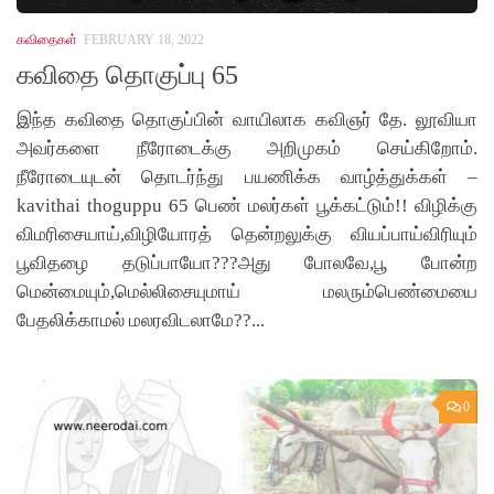
கவிதைகள்
FEBRUARY 18, 2022
கவிதை தொகுப்பு 65
இந்த கவிதை தொகுப்பின் வாயிலாக கவிஞர் தே. லூவியா
அவர்களை நீரோடைக்கு அறிமுகம் செய்கிறோம்.
நீரோடையுடன் தொடர்ந்து பயணிக்க வாழ்த்துக்கள் –
kavithai thoguppu 65 பெண் மலர்கள் பூக்கட்டும்!! விழிக்கு
விமரிசையாய்,விழியோரத் தென்றலுக்கு வியப்பாய்விரியும்
பூவிதழை தடுப்பாயோ???அது போலவே,பூ போன்ற
மென்மையும்,மெல்லிசையுமாய் மலரும்பெண்மையை
பேதலிக்காமல் மலரவிடலாமே??...
0