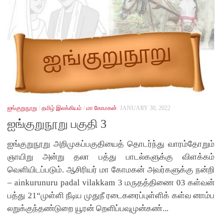
ஐங்குறுநூறு
/
தமிழ் இலக்கியம்
/
மா கோமகன்
JANUARY 30, 2022
ஐங்குறுநூறு பகுதி 3
ஐங்குறுநூறு அறிமுகப்பகுதியைத் தொடர்ந்து வாரம்தோறும்
ஞாயிறு அன்று தலா பத்து பாடல்களுக்கு விளக்கம்
வெளியிடப்படும். ஆசிரியர் மா கோமகன் அவர்களுக்கு நன்றி
– ainkurunuru padal vilakkam 3 மருதத்திணை 03 கள்வன்
பத்து 21“முள்ளி நீடிய முதுநீ ரடைகரைப்புள்ளிக் கள்வ னாம்ப
லறுக்குந்தண்டுறை யூரன் றெளிப்பவுமுன்கண்...