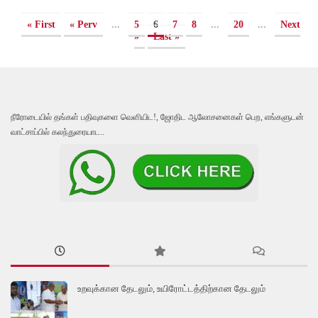
« First
« Perv
...
5
6
7
8
...
20
...
Next
»
Last »
நீரோடையில் தங்கள் பதிவுகளை வெளியிட!, ஜோதிட ஆலோசனைகள் பெற, எங்களுடன்
வாட்சாப்பில் கலந்துரையாட..
உறவுக்கான தேடலும், உயிரோட்டத்திற்கான தேடலும்