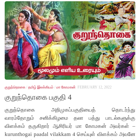
குறுந்தொகை
/
தமிழ் இலக்கியம்
/
மா கோமகன்
FEBRUARY 12, 2022
குறுந்தொகை பகுதி 4
குறுந்தொகை அறிமுகப்பகுதியைத் தொடர்ந்து
வாரம்தோறும் சனிக்கிழமை தலா பத்து பாடல்களுக்கு
விளக்கம் தருகிறார் ஆசிரியர் மா கோமகன் அவர்கள் –
kurunthogai paadal vilakkam 4 செய்யுள் விளக்கம் அவனே