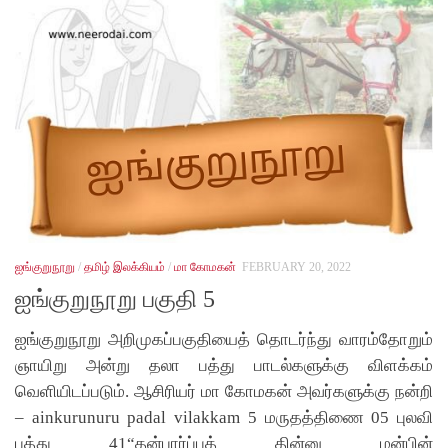
ஐங்குறுநூறு
/
தமிழ் இலக்கியம்
/
மா கோமகன்
FEBRUARY 20, 2022
ஐங்குறுநூறு பகுதி 5
ஐங்குறுநூறு அறிமுகப்பகுதியைத் தொடர்ந்து வாரம்தோறும்
ஞாயிறு அன்று தலா பத்து பாடல்களுக்கு விளக்கம்
வெளியிடப்படும். ஆசிரியர் மா கோமகன் அவர்களுக்கு நன்றி
– ainkurunuru padal vilakkam 5 மருதத்திணை 05 புலவி
பத்து 41“தன்பார்ப்புத் தின்னு மன்பின்