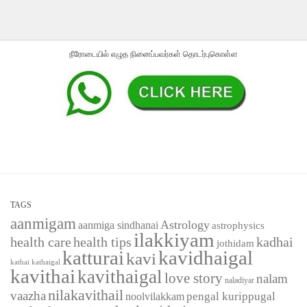
நீரோடையில் எழுத நினைப்பவர்கள் தொடர்புகொள்ள
TAGS
aanmigam
Astrology
aanmiga sindhanai
astrophysics
ilakkiyam
health care
health tips
kadhai
jothidam
katturai
kavidhaigal
kavi
kathaigal
kathai
kavithai
kavithaigal
love story
nalam
naladiyar
nilakavithail
vaazha
pengal kurippugal
noolvilakkam