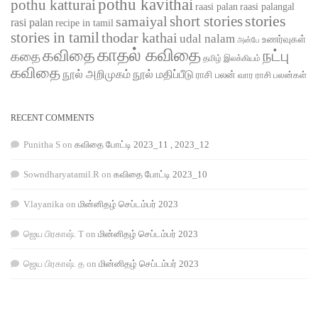
pothu kavithai
pothu katturai
raasi palangal
raasi palan
short stories
stories
samaiyal
rasi palan
recipe in tamil
stories in tamil
thodar kathai
udal nalam
உணர்வுகள்
அன்பே
காதல் கவிதை
கவிதை
நட்பு
கதை
தமிழ் இலக்கியம்
கவிதை
நூல் அறிமுகம்
நூல் மதிப்பீடு
ராசி பலன்
வார ராசி பலன்கள்
RECENT COMMENTS
Punitha S
on
கவிதை போட்டி 2023_11 , 2023_12
Sowndharyatamil.R
on
கவிதை போட்டி 2023_10
V.layanika
on
மின்னிதழ் செப்டம்பர் 2023
ஜெய பிரகாஷ். T
on
மின்னிதழ் செப்டம்பர் 2023
ஜெய பிரகாஷ். த
on
மின்னிதழ் செப்டம்பர் 2023