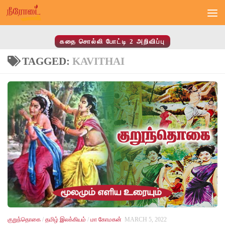
Skip to content
கதை சொல்லி போட்டி 2 அறிவிப்பு
TAGGED:
KAVITHAI
குறுந்தொகை
/
தமிழ் இலக்கியம்
/
மா கோமகன்
MARCH 5, 2022