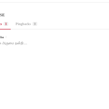
NSE
s
1
Pingbacks
0
aba
க அருமை நன்றி…