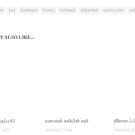
yam
kavi
kavidhaigal
kavithai
kavithaigal
nilakavithail
pothu kavithai
கவ
 ALSO LIKE...
ப்பு 65
வனமகள் கவியின் கவி
நீரோடைப் ப
 2022
AUGUST 7, 2020
JANUARY 8, 