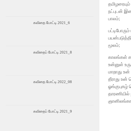
தமிழரையும்
நட்புடன் இ
பாலம்;
கவிதை போட்டி 2021_6
பட்டிபோரும்
பயன்படுத்த
மூலம்;
கவிதைப் போட்டி 2021_8
காலங்கள் க
உன்னுள் உர
மாறாது உன
தீராது உன்
கவிதை போட்டி 2022_08
ஓங்குபுகழ
தாரணியில
ஞானிலங்கா
கவிதைப் போட்டி 2021_9