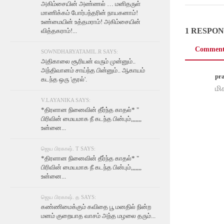
அகிம்சையின் அண்ணல் … மனிதருள்
மாணிக்கம் போர்பந்தரின் நாயகனாம்!
உண்மையின் உத்தமராம்! அகிம்சையின்
1 RESPO
வித்தகராம்!...
Comment
SOWNDHARYATAMIL.R SAYS:
அதிகாலை சூரியன் வரும் முன்னும்..
அந்திவானம் சாய்ந்த பின்னும்.. ஆகாயம்
pr
கடந்த ஒரு 'குரல்'.
மி
V.LAYANIKA SAYS:
*திரளான நினைவின் தீர்ந்த காதல்* "
பிரிவின் மையமாக நீ கடந்த பின்பும்,,,,,,,
உன்னை...
ஜெய பிரகாஷ். T SAYS:
*திரளான நினைவின் தீர்ந்த காதல்* "
பிரிவின் மையமாக நீ கடந்த பின்பும்,,,,,,,
உன்னை...
ஜெய பிரகாஷ். த SAYS:
கண்ணிமைக்கும் கவிதை பூ மனதில் நின்ற
மனம் குறையாத வாசம் அந்த மழலை தரும்...