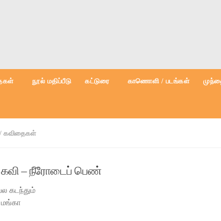
கள்
நூல் மதிப்பீடு
கட்டுரை
காணொளி / படங்கள்
முந்த
/
கவிதைகள்
 கவி – நீரோடைப் பெண்
பல கடந்தும்
 மங்கா