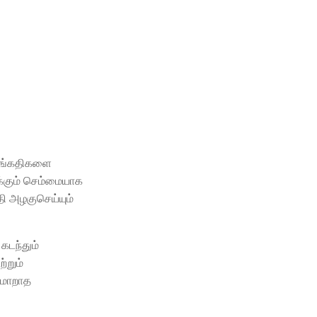
சங்கதிகளை
்கும் செம்மையாக
தி அழகுசெய்யும்
கடந்தும்
்றும்
 மாறாத