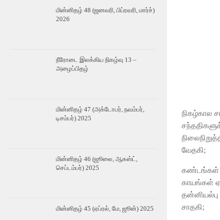
மின்னிதழ் 48 (ஜனவரி, பிப்ரவரி, மார்ச்)
2026
நீரோடை இலக்கிய நிகழ்வு 13 –
அழைப்பிதழ்
மின்னிதழ் 47 (அக்டோபர், நவம்பர்,
நிகழ்கால 
டிசம்பர்) 2025
சந்ததிகளுக
நிலைநிறுத்
வேதகி;
மின்னிதழ் 46 (ஜூலை, ஆகஸ்ட்,
செப்டம்பர்) 2025
கண்டங்கள் 
காயங்கள் ஏற
தன்னியல்பு
சாதகி;
மின்னிதழ் 45 (ஏப்ரல், மே, ஜூன்) 2025