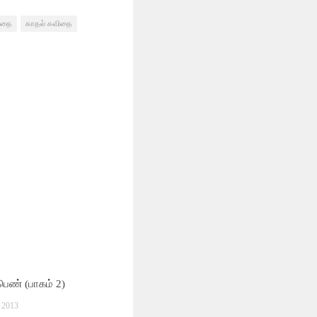
ிதை
காதல் கவிதை
ெண் (பாகம் 2)
2013