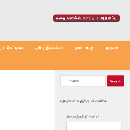
கதை சொல்லி போட்டி 2 அறிவிப்பு
ைய போட்டிகள்
தமிழ் இலக்கியம்
நலம் வாழ
மற்றவை
Search
for:
பதிவுகளை உடனுக்குடன் வாசிக்க
மின்னஞ்சல் (Email)
*