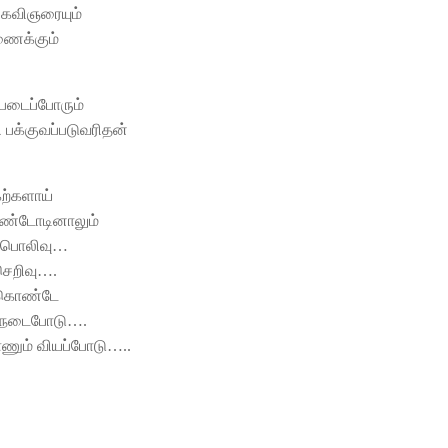
 கவிஞரையும்
ணைக்கும்
 படைப்போரும்
ி பக்குவப்படுவரிதன்
ற்களாய்
ுண்டோடினாலும்
் பொலிவு…
 செறிவு….
் கொண்டே
் நடைபோடு….
ணும் வியப்போடு…..