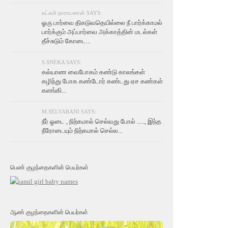
லட்சுமி நாராயணன் SAYS:
ஓரு பார்வை திகடுவதெயில்லை நீ பார்க்காமல்
பார்க்கும் அப்பார்வை அக்காத்தின் மடல்கள்
தீச்சுடும் கோடை...
S.SNEKA SAYS:
கல்யாண வைபோகம் கண்டு காலங்கள்
கழிந்து போக கண்டோர் கண்டது ஏச கண்கள்
களங்கி...
M.SELVARANI SAYS:
நீர் ஓடை , நிற்கமால் செல்வது போல் ....., இந்த
நீரோடையும் நிற்கமால் செல்ல...
பெண் குழந்தைகளின் பெயர்கள்
ஆண் குழந்தைகளின் பெயர்கள்