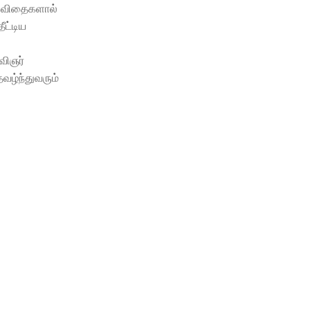
 கவிதைகளால்
ீட்டிய
கவிஞர்
தவழ்ந்துவரும்