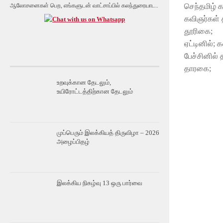
செந்தமிழ்
ஆலோசனைகள் பெற, எங்களுடன் வாட்சாப்பில் கலந்துரையாட..
கவிஞர்கள் த
தூரிகை;
ஏட்டினில்; 
பேச்சினில் 
தாரகை;
உறவுக்கான தேடலும்,
உயிரோட்டத்திற்கான தேடலும்
முப்பெரும் இலக்கியத் திருவிழா – 2026
அழைப்பிதழ்
இலக்கிய நிகழ்வு 13 ஒரு பார்வை