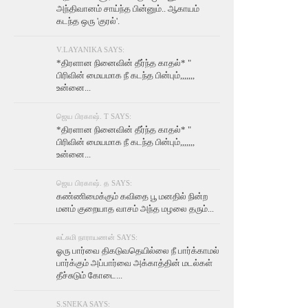
அந்திவானம் சாய்ந்த பின்னும்.. ஆகாயம்
கடந்த ஒரு 'குரல்'.
V.LAYANIKA SAYS:
*திரளான நினைவின் தீர்ந்த காதல்* "
பிரிவின் மையமாக நீ கடந்த பின்பும்,,,,,,,
உன்னை...
ஜெய பிரகாஷ். T SAYS:
*திரளான நினைவின் தீர்ந்த காதல்* "
பிரிவின் மையமாக நீ கடந்த பின்பும்,,,,,,,
உன்னை...
ஜெய பிரகாஷ். த SAYS:
கண்ணிமைக்கும் கவிதை பூ மனதில் நின்ற
மனம் குறையாத வாசம் அந்த மழலை தரும்...
லட்சுமி நாராயணன் SAYS:
ஓரு பார்வை திகடுவதெயில்லை நீ பார்க்காமல்
பார்க்கும் அப்பார்வை அக்காத்தின் மடல்கள்
தீச்சுடும் கோடை...
S.SNEKA SAYS: