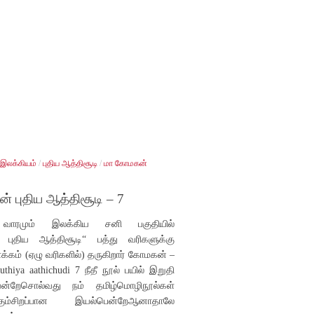
 இலக்கியம்
/
புதிய ஆத்திசூடி
/
மா கோமகன்
ன் புதிய ஆத்திசூடி – 7
வாரமும் இலக்கிய சனி பகுதியில்
ன் புதிய ஆத்திசூடி“ பத்து வரிகளுக்கு
க்கம் (ஏழு வரிகளில்) தருகிறார் கோமகன் –
puthiya aathichudi 7 நீதீ நூல் பயில் இறுதி
ன்றேசொல்வது நம் தமிழ்மொழிநூல்கள்
க்கும்சிறப்பான இயல்பென்றேஆனாதாலே