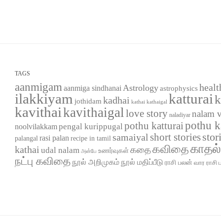
TAGS
aanmigam
healt
Astrology
aanmiga sindhanai
astrophysics
ilakkiyam
katturai
k
kadhai
jothidam
kathaigal
kathai
kavithai
kavithaigal
love story
nalam 
naladiyar
pothu k
pothu katturai
pengal kurippugal
noolvilakkam
short stories
stor
samaiyal
rasi palan
palangal
recipe in tamil
காதல
கவிதை
kathai
கதை
udal nalam
உணர்வுகள்
அன்பே
நட்பு கவிதை
நூல் அறிமுகம்
நூல் மதிப்பீடு
ராசி பலன்
வார ராசி 