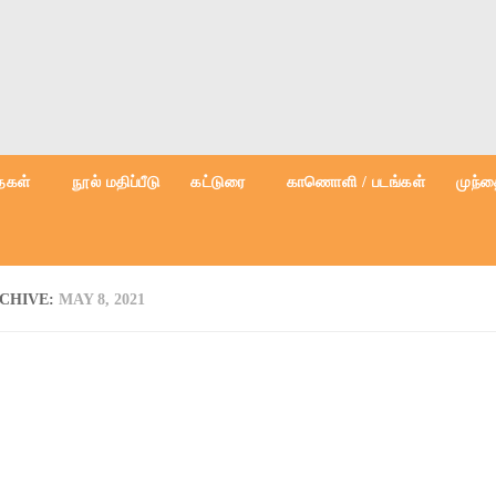
கள்
நூல் மதிப்பீடு
கட்டுரை
காணொளி / படங்கள்
முந்த
RCHIVE:
MAY 8, 2021