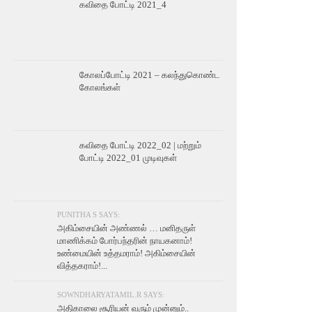
கவிதை போட்டி 2021_4
கோலப்போட்டி 2021 – கலந்துகொண்ட
கோலங்கள்
கவிதை போட்டி 2022_02 | மற்றும்
போட்டி 2022_01 முடிவுகள்
PUNITHA S SAYS:
அகிம்சையின் அண்ணல் … மனிதருள்
மாணிக்கம் போர்பந்தரின் நாயகனாம்!
உண்மையின் உத்தமராம்! அகிம்சையின்
வித்தகராம்!...
SOWNDHARYATAMIL.R SAYS:
அதிகாலை சூரியன் வரும் முன்னும்..