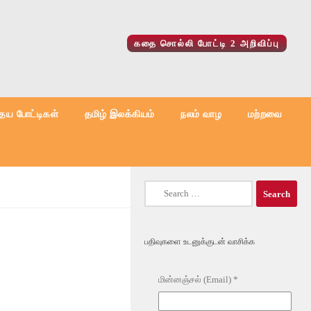
கதை சொல்லி போட்டி 2 அறிவிப்பு
ைய போட்டிகள்
தமிழ் இலக்கியம்
நலம் வாழ
மற்றவை
Search
for:
பதிவுகளை உடனுக்குடன் வாசிக்க
மின்னஞ்சல் (Email)
*