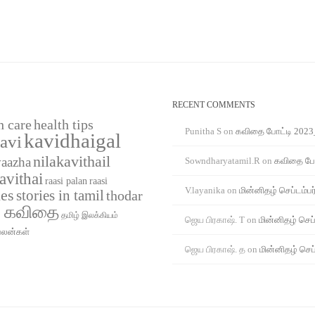
RECENT COMMENTS
h care
health tips
Punitha S
on
கவிதை போட்டி 2023
kavidhaigal
avi
nilakavithail
vaazha
Sowndharyatamil.R
on
கவிதை போ
avithai
raasi
raasi palan
V.layanika
on
மின்னிதழ் செப்டம்பர
ies
stories in tamil
thodar
் கவிதை
தமிழ் இலக்கியம்
ஜெய பிரகாஷ். T
on
மின்னிதழ் செப்
பலன்கள்
ஜெய பிரகாஷ். த
on
மின்னிதழ் செப்