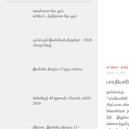
உறவுக்கான தேடலும்,
உயிரோட்டத்திற்கான தேடலும்
முப்பெரும் இலக்கியத் திருவிழா – 2026
அழைப்பிதழ்
கட்டுரை
/
தமிழ்
இலக்கிய நிகழ்வு 13 ஒரு பார்வை
MAY 8, 2021
பாரதியாரி
ஒவ்வொரு 
“பாரதியாரி
மின்னிதழ் 48 (ஜனவரி, பிப்ரவரி, மார்ச்)
2026
சிறப்பான விள
bharathiyar 
நீதீ இதுவெ
எல்லாவற்று
நீரோடை இலக்கிய நிகழ்வு 13 –