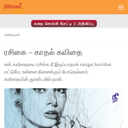
Skip to content
கதை சொல்லி போட்டி 2 அறிவிப்பு
கவிதைகள்
ரசிகை – காதல் கவிதை
என் கவிதையை ரசிக்க நீ இருப்பாதால் rasigai kavithai
மட்டுமே, உன்னை நினைக்கும் போதெல்லாம்
கவிதையின் தூண்டலில் நான்.