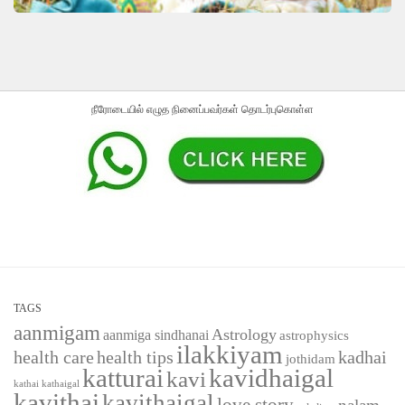
நீரோடையில் எழுத நினைப்பவர்கள் தொடர்புகொள்ள
TAGS
aanmigam
Astrology
aanmiga sindhanai
astrophysics
ilakkiyam
health care
health tips
kadhai
jothidam
katturai
kavidhaigal
kavi
kathaigal
kathai
kavithai
kavithaigal
love story