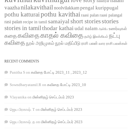
nalam
naladiyar
nilakavithail
vaazha
pengal kurippugal
noolvilakkam
pothu kavithai
pothu katturai
raasi palangal
raasi palan
short stories
stories
samaiyal
rasi palan
recipe in tamil
stories in tamil
thodar kathai
udal nalam
உணர்வுகள்
அன்பே
காதல் கவிதை
கவிதை
நட்பு
கதை
தமிழ் இலக்கியம்
கவிதை
நூல் அறிமுகம்
நூல் மதிப்பீடு
ராசி பலன்
வார ராசி பலன்கள்
RECENT COMMENTS
Punitha S
on
கவிதை போட்டி 2023_11 , 2023_12
Sowndharyatamil.R
on
கவிதை போட்டி 2023_10
V.layanika
on
மின்னிதழ் செப்டம்பர் 2023
ஜெய பிரகாஷ். T
on
மின்னிதழ் செப்டம்பர் 2023
ஜெய பிரகாஷ். த
on
மின்னிதழ் செப்டம்பர் 2023