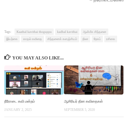
Tags:
Kaathal kavithai thoguppu
kadhal kavithai
ஆன்மீக சிந்தனை
இயற்கை
காதல் கவிதை
சிந்தனைக் களஞ்சியம்
நிலா
நோய்
ரசிகை
YOU MAY ALSO LIKE...
நீரோடை கவி மன்றம்
ஆசிரியர் தின கவிதைகள்
JANUARY 2, 2025
SEPTEMBER 5, 2020