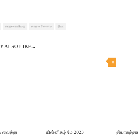
காதல் கவிதை
காதல் சின்னம்
நிலா
 ALSO LIKE...
0
ு வைத்து
மின்னிதழ் மே 2023
தியாகத்தா