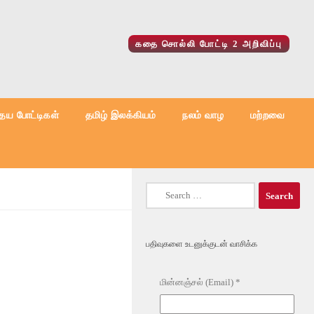
கதை சொல்லி போட்டி 2 அறிவிப்பு
ைய போட்டிகள்
தமிழ் இலக்கியம்
நலம் வாழ
மற்றவை
Search
for:
பதிவுகளை உடனுக்குடன் வாசிக்க
மின்னஞ்சல் (Email)
*