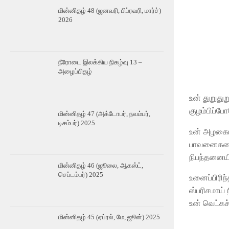
மின்னிதழ் 48 (ஜனவரி, பிப்ரவரி, மார்ச்)
2026
நீரோடை இலக்கிய நிகழ்வு 13 –
அழைப்பிதழ்
உன் துறுத
குழம்பிப்ப
மின்னிதழ் 47 (அக்டோபர், நவம்பர்,
டிசம்பர்) 2025
உன் அழகை
பாவனைகளை 
நிபந்தனையி
மின்னிதழ் 46 (ஜூலை, ஆகஸ்ட்,
செப்டம்பர்) 2025
உனைப்பிரிந
ஸ்பரிசமாய் 
உன் வெட்கச
மின்னிதழ் 45 (ஏப்ரல், மே, ஜூன்) 2025