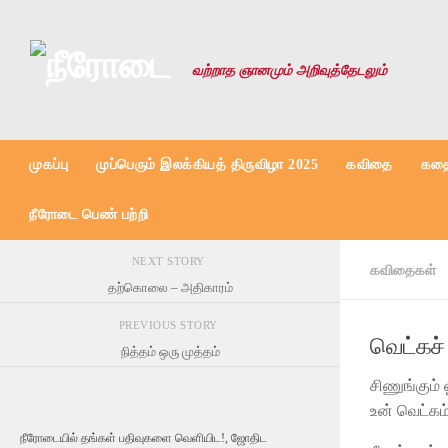
Skip to content
வற்றாத ஞானமும் அறிவுத்தேடலும்
முகப்பு
முப்பெரும் இலக்கியத் திருவிழா 2025
கவிதை
கதை
நீரோடை பெண் பற்றி
NEXT STORY
கவிதைகள்
தற்கொலை – அதிகாரம்
PREVIOUS STORY
வெட்கச்
நித்தம் ஒரு முத்தம்
சிணுங்கும்
உன் வெட்கம்.
நீரோடையில் தங்கள் பதிவுகளை வெளியிட!, ஜோதிட