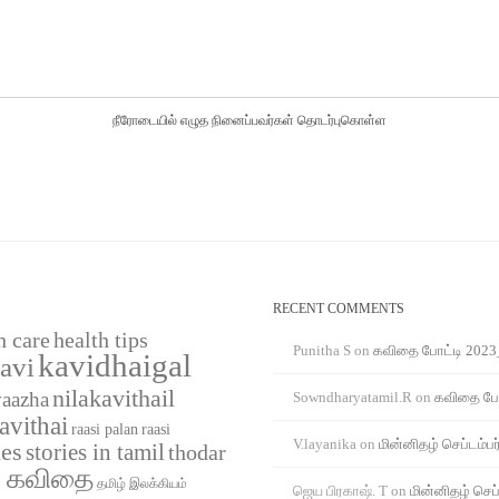
நீரோடையில் எழுத நினைப்பவர்கள் தொடர்புகொள்ள
RECENT COMMENTS
h care
health tips
Punitha S
on
கவிதை போட்டி 2023
kavidhaigal
avi
nilakavithail
vaazha
Sowndharyatamil.R
on
கவிதை போ
avithai
raasi
raasi palan
V.layanika
on
மின்னிதழ் செப்டம்பர
ies
stories in tamil
thodar
் கவிதை
தமிழ் இலக்கியம்
ஜெய பிரகாஷ். T
on
மின்னிதழ் செப்