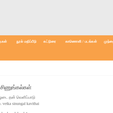
கள்
நூல் மதிப்பீடு
கட்டுரை
காணொளி / படங்கள்
முந்த
 சிணுங்கல்கள்
 ஓடை தன் வெளிப்பாடு
 vetka sinungal kavithai