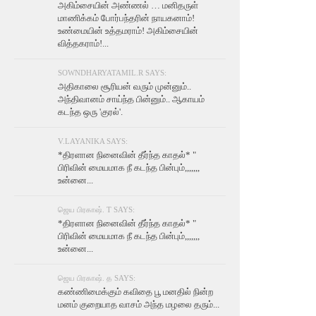
அகிம்சையின் அண்ணல் … மனிதருள்
மாணிக்கம் போர்பந்தரின் நாயகனாம்!
உண்மையின் உத்தமராம்! அகிம்சையின்
வித்தகராம்!...
SOWNDHARYATAMIL.R SAYS:
அதிகாலை சூரியன் வரும் முன்னும்..
அந்திவானம் சாய்ந்த பின்னும்.. ஆகாயம்
கடந்த ஒரு 'குரல்'.
V.LAYANIKA SAYS:
*திரளான நினைவின் தீர்ந்த காதல்* "
பிரிவின் மையமாக நீ கடந்த பின்பும்,,,,,,,
உன்னை...
ஜெய பிரகாஷ். T SAYS:
*திரளான நினைவின் தீர்ந்த காதல்* "
பிரிவின் மையமாக நீ கடந்த பின்பும்,,,,,,,
உன்னை...
ஜெய பிரகாஷ். த SAYS:
கண்ணிமைக்கும் கவிதை பூ மனதில் நின்ற
மனம் குறையாத வாசம் அந்த மழலை தரும்...