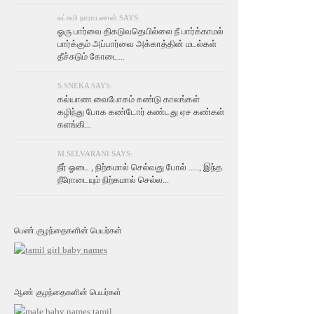
லட்சுமி நாராயணன் SAYS:
ஓரு பார்வை திகடுவதெயில்லை நீ பார்க்காமல்
பார்க்கும் அப்பார்வை அக்காத்தின் மடல்கள்
தீச்சுடும் கோடை...
S.SNEKA SAYS:
கல்யாண வைபோகம் கண்டு காலங்கள்
கழிந்து போக கண்டோர் கண்டது ஏச கண்கள்
களங்கி...
M.SELVARANI SAYS:
நீர் ஓடை , நிற்கமால் செல்வது போல் ....., இந்த
நீரோடையும் நிற்கமால் செல்ல...
பெண் குழந்தைகளின் பெயர்கள்
ஆண் குழந்தைகளின் பெயர்கள்