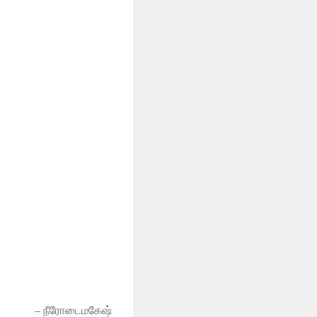
– நீரோடைமகேஷ்