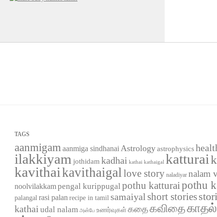
TAGS
aanmigam
healt
Astrology
aanmiga sindhanai
astrophysics
ilakkiyam
katturai
k
kadhai
jothidam
kathaigal
kathai
kavithai
kavithaigal
love story
nalam 
naladiyar
pothu k
pothu katturai
pengal kurippugal
noolvilakkam
short stories
stor
samaiyal
rasi palan
palangal
recipe in tamil
காதல
கவிதை
kathai
கதை
udal nalam
உணர்வுகள்
அன்பே