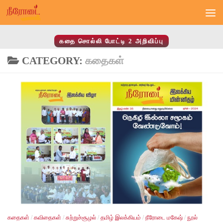
Skip to content
கதை சொல்லி போட்டி 2 அறிவிப்பு
CATEGORY:
கதைகள்
கதைகள்
/
கவிதைகள்
/
சுற்றுச்சூழல்
/
தமிழ் இலக்கியம்
/
நீரோடை மகேஷ்
/
நூல்