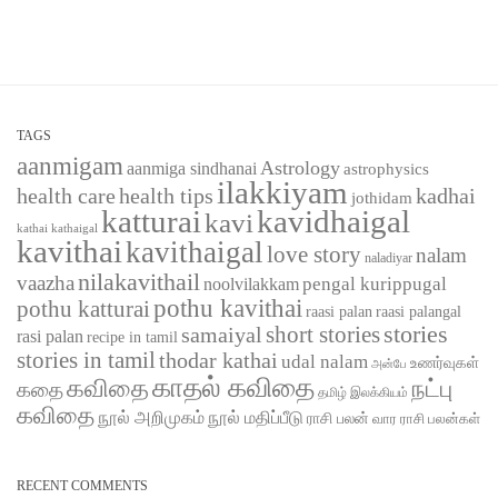
TAGS
aanmigam
Astrology
aanmiga sindhanai
astrophysics
ilakkiyam
health care
health tips
kadhai
jothidam
katturai
kavidhaigal
kavi
kathaigal
kathai
kavithai
kavithaigal
love story
nalam
naladiyar
nilakavithail
vaazha
pengal kurippugal
noolvilakkam
pothu kavithai
pothu katturai
raasi palangal
raasi palan
short stories
stories
samaiyal
rasi palan
recipe in tamil
stories in tamil
thodar kathai
udal nalam
உணர்வுகள்
அன்பே
காதல் கவிதை
கவிதை
நட்பு
கதை
தமிழ் இலக்கியம்
கவிதை
நூல் அறிமுகம்
நூல் மதிப்பீடு
ராசி பலன்
வார ராசி பலன்கள்
RECENT COMMENTS