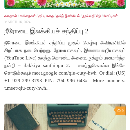
கதைகள்
/
கவிதைகள்
/
குட்டி கதை
/
தமிழ் இலக்கியம்
/
நூல் மதிப்பீடு
/
போட்டிகள்
MARCH 16, 2024
நீரோடை இலக்கியச் சந்திப்பு 2
நீரோடை இலக்கியச் சந்திப்பு முதல் நிகழ்வு அவிநாசியில்
சிறப்பாக நடைபெற்றது. நேரடியாகவும், இணையவழியாகவும்
(YouTube Live) கலந்துகொண்ட அனைவருக்கும் மனமார்ந்த
நன்றி – ilakkiya santhippu 2. கலந்துகொள்ள இங்கே
சொடுக்கவும் meet.google.com/qiu-cuty-hwh Or dial: (US)
+1 929-299-3793 PIN: 794 996 643# More numbers:
t.meet/qiu-cuty-hwh...
0