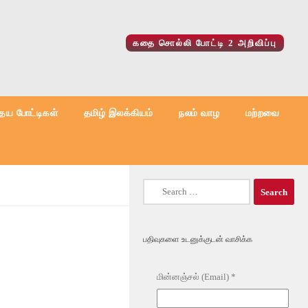
கதை சொல்லி போட்டி 2 அறிவிப்பு
ைய போட்டிகள்
தமிழ் இலக்கியம்
நலம் வாழ
மற்றவை
Search
for:
பதிவுகளை உடனுக்குடன் வாசிக்க
மின்னஞ்சல் (Email)
*