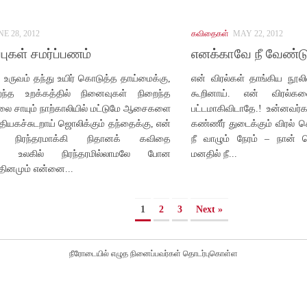
NE 28, 2012
கவிதைகள்
MAY 22, 2012
புகள் சமர்ப்பணம்
எனக்காவே நீ வேண்டு
க உருவம் தந்து உயிர் கொடுத்த தாய்மைக்கு,
என் விரல்கள் தாங்கிய நூலில
்த உறக்கத்தில் நினைவுகள் நிறைந்த
கூறினாய். என் விரல்க
லை சாயும் நாற்காலியில் மட்டுமே ஆசைகளை
பட்டமாகிவிடாதே.! உன்னவர்
தியகச்சுடறாய் ஜொலிக்கும் தந்தைக்கு, என்
கண்ணீர் துடைக்கும் விரல்
 நிரந்தரமாக்கி நிதானக் கவிதை
நீ வாழும் நேரம் – நான் 
ு, உலகில் நிரந்தரமில்லாமலே போன
மனதில் நீ...
தினமும் என்னை...
1
2
3
Next »
நீரோடையில் எழுத நினைப்பவர்கள் தொடர்புகொள்ள