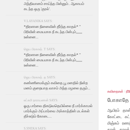
அந்திவானம் சாய்ந்த பின்னும்.. ஆகாயம்
கடந்த ஒரு 'குரல்'.
V.LAYANIKA SAYS:
*திரளான நினைவின் தீர்ந்த காதல்* "
பிரிவின் மையமாக நீ கடந்த பின்பும்,,,,,,,
உன்னை...
ஜெய பிரகாஷ். T SAYS:
*திரளான நினைவின் தீர்ந்த காதல்* "
பிரிவின் மையமாக நீ கடந்த பின்பும்,,,,,,,
உன்னை...
ஜெய பிரகாஷ். த SAYS:
கண்ணிமைக்கும் கவிதை பூ மனதில் நின்ற
மனம் குறையாத வாசம் அந்த மழலை தரும்...
கவிதைகள்
/
நீ
போகாதே எ
லட்சுமி நாராயணன் SAYS:
ஓரு பார்வை திகடுவதெயில்லை நீ பார்க்காமல்
ஆயிரம் தான
பார்க்கும் அப்பார்வை அக்காத்தின் மடல்கள்
தீச்சுடும் கோடை...
கோட்டை கட்ட
மிஞ்சும் ரண
S.SNEKA SAYS:
தான். காலக