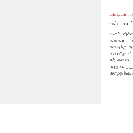
கவிதைகள்
JU
என் படைப்
உலகம் பார்க்
கண்கள் மறந
கனவுக்கு, த
சுமையிறக்கி 
கற்பனையை
எழுதவைத்த
தோழனுக்கு, 