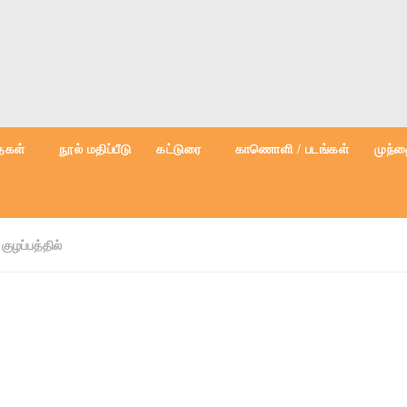
கள்
நூல் மதிப்பீடு
கட்டுரை
காணொளி / படங்கள்
முந்த
:
குழப்பத்தில்