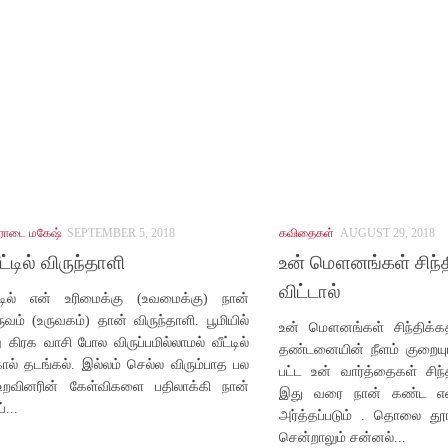
ரோடை மகேஷ்
SEPTEMBER 5, 2018
கவிதைகள்
AUGUST 29, 2018
்டில் விருந்தாளி
உன் மௌனங்கள் சிந்த
விட்டால்
டில் என் உரிமைக்கு (உவமைக்கு) நான்
வம் (உருவகம்) தான் விருந்தாளி. பூமியில்
உன் மௌனங்கள் சிந்திக்கத
ு கிரக வாசி போல விருப்பமில்லாமல் வீட்டில்
தண்டனையின் நீளம் குறையும
கால் தடங்கல். இல்லம் செல்ல விரும்பாத பல
பட்ட உன் வார்த்தைகள் சிந்
 உறவினரின் கேள்விகளை பதிலாக்கி நான்
இது வரை நான் கண்ட என்
...
அர்த்தப்படும் . தொலை தூ
சென்றாலும் சன்னல்...