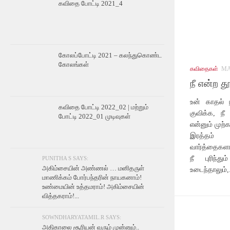
கவிதை போட்டி 2021_4
கோலப்போட்டி 2021 – கலந்துகொண்ட
கோலங்கள்
கவிதைகள்
MA
நீ என்ற த
உன் காதல் 
கவிதை போட்டி 2022_02 | மற்றும்
குவிக்க, நீ
போட்டி 2022_01 முடிவுகள்
என்னும் முற்
இரத்தம் 
வார்த்தைகளா
நீ புரிந்த
PUNITHA S SAYS:
அகிம்சையின் அண்ணல் … மனிதருள்
உடைந்தாலும்,.
மாணிக்கம் போர்பந்தரின் நாயகனாம்!
உண்மையின் உத்தமராம்! அகிம்சையின்
வித்தகராம்!...
SOWNDHARYATAMIL.R SAYS:
அதிகாலை சூரியன் வரும் முன்னும்..