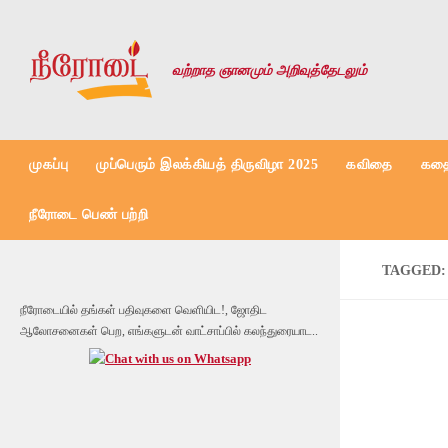
Skip to content
வற்றாத ஞானமும் அறிவுத்தேடலும்
முகப்பு
முப்பெரும் இலக்கியத் திருவிழா 2025
கவிதை
கதை
நீரோடை பெண் பற்றி
TAGGED
நீரோடையில் தங்கள் பதிவுகளை வெளியிட!, ஜோதிட
ஆலோசனைகள் பெற, எங்களுடன் வாட்சாப்பில் கலந்துரையாட..