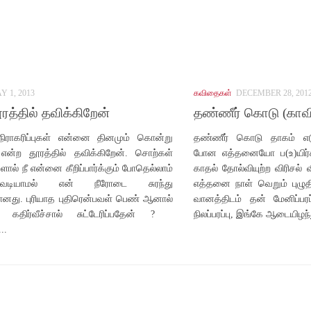
Y 1, 2013
கவிதைகள்
DECEMBER 28, 201
ூரத்தில் தவிக்கிறேன்
தண்ணீர் கொடு (காவி
நிராகரிப்புகள் என்னை தினமும் கொன்று
தண்ணீர் கொடு தாகம் எடுக்
 என்ற தூரத்தில் தவிக்கிறேன். சொற்கள்
போன எத்தனையோ ப(உ)யிர்கள
களால் நீ என்னை கீறிப்பார்க்கும் போதெல்லாம்
காதல் தோல்வியுற்ற விரிசல் வ
வடியாமல் என் நீரோடை சுரந்து
எத்தனை நாள் வெறும் புழுதி
னது. புரியாத புதிரென்பவள் பெண் ஆனால்
வானத்திடம் தன் மேனிப்ப
ும் கதிர்வீச்சால் சுட்டேரிப்பதேன் ?
நிலப்பரப்பு, இங்கே ஆடையிழந்த
..