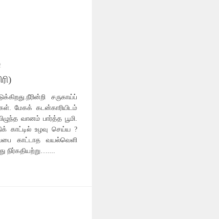
2
ரி)
கிறது.நீரின்றி சருகாய்ப்
். மேகக் கடன்காரியிடம்
ிழுந்த வானம் பார்த்த பூமி.
க் காட்டில் உழவு செய்ய ?
ரப்பை காட்டாத வயல்வெளி
ு நிர்கதியற்று…....