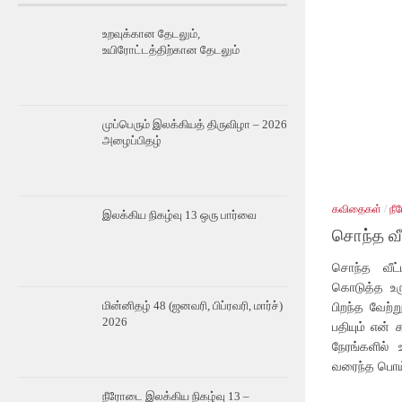
உறவுக்கான தேடலும்,
உயிரோட்டத்திற்கான தேடலும்
முப்பெரும் இலக்கியத் திருவிழா – 2026
அழைப்பிதழ்
கவிதைகள்
/
நீ
இலக்கிய நிகழ்வு 13 ஒரு பார்வை
சொந்த வீட
சொந்த வீட்
கொடுத்த உரு
மின்னிதழ் 48 (ஜனவரி, பிப்ரவரி, மார்ச்)
பிறந்த வேற்ற
2026
பதியும் என் 
நேரங்களில்
வரைந்த பொய்
நீரோடை இலக்கிய நிகழ்வு 13 –