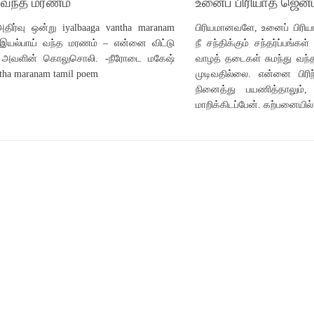
 வந்த மரணம்
உனைப் பிரியாத ஜென்
திர்வு ஒன்று iyalbaaga vantha maranam
பிரியமானவளே, உனைப் பிரிய
 இயல்பாய் வந்த மரணம் – என்னை விட்டு
நீ சந்திக்கும் சந்தர்ப்பங்
 அவளின் கொலுசொலி. -நீரோடை மகேஷ்
வாழத் தடைகள் சுமந்து வந்தா
ntha maranam tamil poem
முடிவதில்லை. என்னை பிரி
நினைத்து பயணித்தாலும்
மாறிக்கிடப்பேன். கற்பனையில