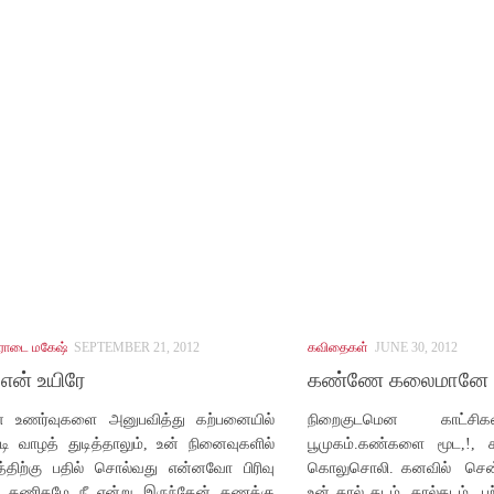
ரோடை மகேஷ்
SEPTEMBER 21, 2012
கவிதைகள்
JUNE 30, 2012
ன் உயிரே
கண்ணே கலைமானே 
் உணர்வுகளை அனுபவித்து கற்பனையில்
நிறைகுடமென காட்சி
ி வாழத் துடித்தாலும், உன் நினைவுகளில்
பூமுகம்.கண்களை மூட,!, 
த்திற்கு பதில் சொல்வது என்னவோ பிரிவு
கொலுசொலி. கனவில் சென்ற
் கணிதமே நீ என்று இருந்தேன் கணக்கு
உன் கால் தடம். கால்தடம் ப