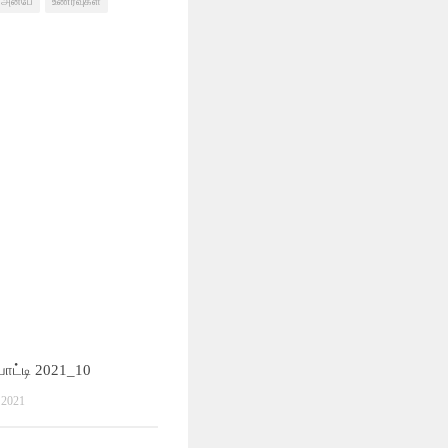
அன்பே
உணர்வுகள்
ோட்டி 2021_10
2021