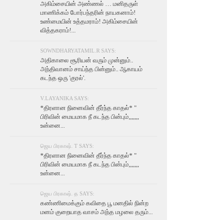
அகிம்சையின் அண்ணல் … மனிதருள்
மாணிக்கம் போர்பந்தரின் நாயகனாம்!
உண்மையின் உத்தமராம்! அகிம்சையின்
வித்தகராம்!...
SOWNDHARYATAMIL.R SAYS:
அதிகாலை சூரியன் வரும் முன்னும்..
அந்திவானம் சாய்ந்த பின்னும்.. ஆகாயம்
கடந்த ஒரு 'குரல்'.
V.LAYANIKA SAYS:
*திரளான நினைவின் தீர்ந்த காதல்* "
பிரிவின் மையமாக நீ கடந்த பின்பும்,,,,,,,
உன்னை...
ஜெய பிரகாஷ். T SAYS:
*திரளான நினைவின் தீர்ந்த காதல்* "
பிரிவின் மையமாக நீ கடந்த பின்பும்,,,,,,,
உன்னை...
ஜெய பிரகாஷ். த SAYS:
கண்ணிமைக்கும் கவிதை பூ மனதில் நின்ற
மனம் குறையாத வாசம் அந்த மழலை தரும்...