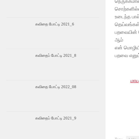
நெருக்கமா
சொற்களில்
உடைந்த பால
தெய்வங்கள
கவிதை போட்டி 2021_6
பறவையின் 
ஆம்
என் மொழிய
பறவை எனும
கவிதைப் போட்டி 2021_8
மாய
கவிதை போட்டி 2022_08
கவிதைப் போட்டி 2021_9