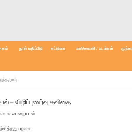
கள்
நூல் மதிப்பீடு
கட்டுரை
காணொளி / படங்கள்
முந்த
நந்தகுமார்
ொல் – விழிப்புணர்வு கவிதை
்கமான வாதையுடன்
ற்சித்தது பறவை