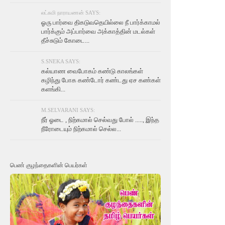
லட்சுமி நாராயணன் SAYS:
ஓரு பார்வை திகடுவதெயில்லை நீ பார்க்காமல்
பார்க்கும் அப்பார்வை அக்காத்தின் மடல்கள்
தீச்சுடும் கோடை...
S.SNEKA SAYS:
கல்யாண வைபோகம் கண்டு காலங்கள்
கழிந்து போக கண்டோர் கண்டது ஏச கண்கள்
களங்கி...
M.SELVARANI SAYS:
நீர் ஓடை , நிற்கமால் செல்வது போல் ....., இந்த
நீரோடையும் நிற்கமால் செல்ல...
பெண் குழந்தைகளின் பெயர்கள்