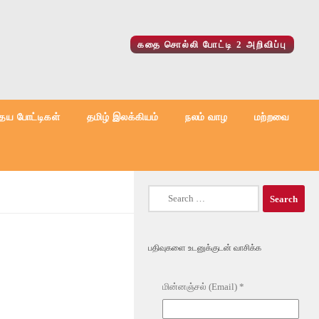
கதை சொல்லி போட்டி 2 அறிவிப்பு
ைய போட்டிகள்
தமிழ் இலக்கியம்
நலம் வாழ
மற்றவை
Search
for:
பதிவுகளை உடனுக்குடன் வாசிக்க
மின்னஞ்சல் (Email)
*