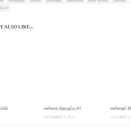
yam
kavidhaigal
kavithai
kavithaigal
nilakavithai
pothu kavithai
அனாதை
தேடல்
 ALSO LIKE...
ையில்
கவிதை தொகுப்பு 61
கவிதைப் ப
DECEMBER 3, 2021
OCTOBER 2, 