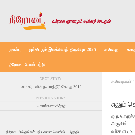
Skip to content
வற்றாத ஞானமும் அறிவுத்தேடலும்
முகப்பு
முப்பெரும் இலக்கியத் திருவிழா 2025
கவிதை
கதை
நீரோடை பெண் பற்றி
NEXT STORY
கவிதைகள்
/
வாசகர்களின் நவராத்திரி கொலு 2019
PREVIOUS STORY
எனும் ச
கொங்கண சித்தர்
ஒரு நெருக
அருகில்
வந்தமர முய
நீரோடையில் தங்கள் பதிவுகளை வெளியிட!, ஜோதிட