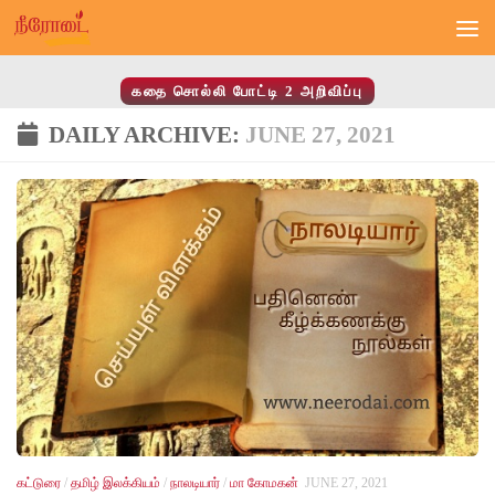
Skip to content
கதை சொல்லி போட்டி 2 அறிவிப்பு
DAILY ARCHIVE:
JUNE 27, 2021
கட்டுரை
/
தமிழ் இலக்கியம்
/
நாலடியார்
/
மா கோமகன்
JUNE 27, 2021