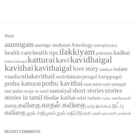
TAGS
aanmigam
Astrology
aanmiga sindhanai
astrophysics
ilakkiyam
health care
health tips
kadhai
jothidam
katturai
kavidhaigal
kavi
kathaigal
kathai
kavithai
kavithaigal
love story
nalam
naladiyar
nilakavithail
vaazha
pengal kurippugal
noolvilakkam
pothu kavithai
pothu katturai
raasi palangal
raasi palan
short stories
stories
samaiyal
rasi palan
recipe in tamil
stories in tamil
thodar kathai
udal nalam
உணர்வுகள்
அன்பே
காதல் கவிதை
கவிதை
நட்பு
கதை
தமிழ் இலக்கியம்
கவிதை
நூல் அறிமுகம்
நூல் மதிப்பீடு
ராசி பலன்
வார ராசி பலன்கள்
RECENT COMMENTS